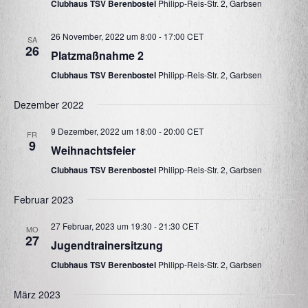
a
e
Clubhaus TSV Berenbostel
Philipp-Reis-Str. 2, Garbsen
l
n
l
t
.
26 November, 2022 um 8:00
-
17:00
CET
SA
t
u
26
Platzmaßnahme 2
u
n
Clubhaus TSV Berenbostel
Philipp-Reis-Str. 2, Garbsen
g
n
Dezember 2022
e
g
9 Dezember, 2022 um 18:00
-
20:00
CET
n
FR
A
9
Weihnachtsfeier
S
n
Clubhaus TSV Berenbostel
Philipp-Reis-Str. 2, Garbsen
u
s
c
Februar 2023
i
h
27 Februar, 2023 um 19:30
-
21:30
CET
MO
c
27
e
Jugendtrainersitzung
h
u
Clubhaus TSV Berenbostel
Philipp-Reis-Str. 2, Garbsen
t
n
März 2023
e
d