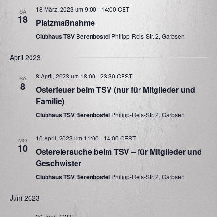
18 März, 2023 um 9:00
-
14:00
CET
A
n
SA
18
Platzmaßnahme
n
-
Clubhaus TSV Berenbostel
Philipp-Reis-Str. 2, Garbsen
s
N
i
April 2023
a
c
8 April, 2023 um 18:00
-
23:30
CEST
v
SA
8
h
Osterfeuer beim TSV (nur für Mitglieder und
i
Familie)
t
g
Clubhaus TSV Berenbostel
Philipp-Reis-Str. 2, Garbsen
e
a
n
10 April, 2023 um 11:00
-
14:00
CEST
MO
t
,
10
Ostereiersuche beim TSV – für Mitglieder und
i
N
Geschwister
a
o
Clubhaus TSV Berenbostel
Philipp-Reis-Str. 2, Garbsen
v
n
Juni 2023
i
30 Juni, 2023